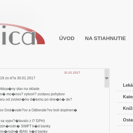
ÚVOD
NA STIAHNUTIE
31.01.2017
.19 zo d?a 30.01.2017
Leká
 Aktua�ny stav na sklade

Kate
varu od zvolen�ho d�tumu po dne�n� de?

Kniž
v Dod�vate?ov a Odberate?ov boli doplnen� 
Osta