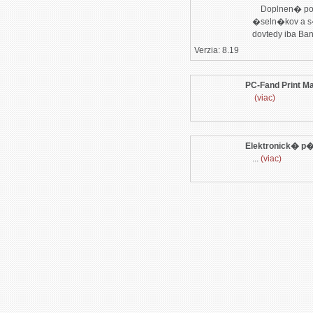
    Doplnen� polo�ky sa zobrazuj� pri edit�cii a prezeran� ?
�seln�kov a s�
dovtedy iba Ba
Verzia: 8.19
PC-Fand Print M
(viac)
Elektronick� p
...
(viac)