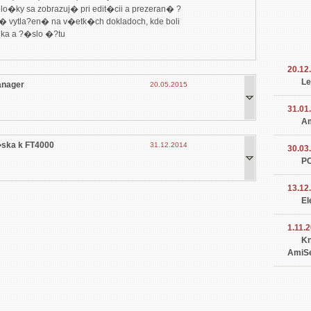
 vytla?en� na v�etk�ch dokladoch, kde boli 
nka a ?�slo �?tu
20.12
Le
anager
20.05.2015
31.01
Am
�ska k FT4000
31.12.2014
30.03
PC
13.12
El
1.11.
Kn
AmiS