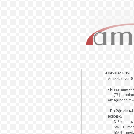
AmiSklad 8.19
AmiSklad ver. 8
- Prezeranie ->
    - [F6] - doplnen� mo�nos? vytvori? zostavu pohybov 
aktu�lneho to
- Do ?�seln�ko
polo�ky:

    - DI? (doteraz sa vypo?�tavalo z I? DPH)

    - SWIFT - medzin�rodn� SWIFT k�d banky

    - IBAN  - medzin�rodn� IBAN  k�d banky
