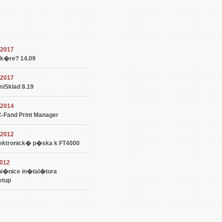
.2017
k�re? 14.09
.2017
iSklad 8.19
.2014
-Fand Print Manager
.2012
ektronick� p�ska k FT4000
2012
i�nice in�tal�tora
etup