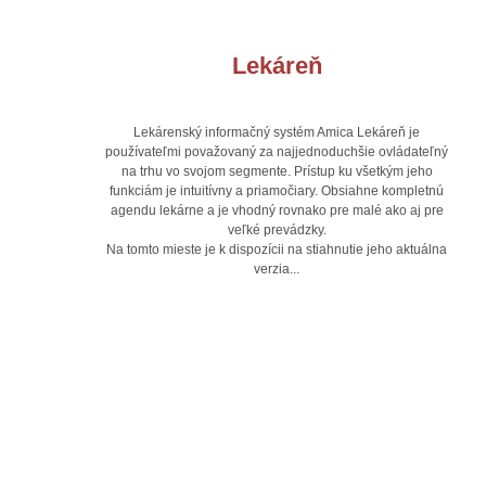
Lekáreň
Lekárenský informačný systém Amica Lekáreň je
používateľmi považovaný za najjednoduchšie ovládateľný
na trhu vo svojom segmente. Prístup ku všetkým jeho
funkciám je intuitívny a priamočiary. Obsiahne kompletnú
agendu lekárne a je vhodný rovnako pre malé ako aj pre
veľké prevádzky.
Na tomto mieste je k dispozícii na stiahnutie jeho aktuálna
verzia...