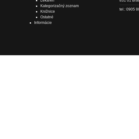
Lekáreň
831 01 Brat
Kategorizačný zoznam
tel.: 0905 
Knižnice
Ostatné
Informácie