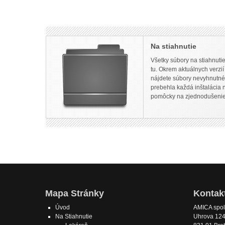
Na stiahnutie
Všetky súbory na stiahnuti
tu. Okrem aktuálnych verz
nájdete súbory nevyhnutné 
prebehla každá inštalácia n
pomôcky na zjednodušenie 
Mapa Stránky
Kontak
Úvod
AMICA spol. 
Na Stiahnutie
Uhrova 12