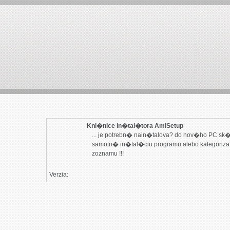
Kni�nice in�tal�tora AmiSetup
... je potrebn� nain�talova? do nov�ho PC sk�
samotn� in�tal�ciu programu alebo kategoriz
zoznamu !!!
Verzia: